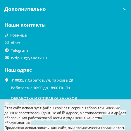
Дополнительно
Наши контакты
Розница
Viber
Telegram
tvzip.ru@yandex.ru
Наш адрес
410035, г.Саратов, ул. Тархова 28
Работаем с 10:00 до 18:00 Пн-Пт
ОБРАБОТКА И ОТПРАВКА ЗАКАЗОВ
пн-пт: 10:00 - 19:00
Этот сайт использует файлы cookies
и сервисы сбора технических
данных посетителей (данные об IP-адресе, местоположении и др.)
для
ВЫДАЧА ЗАКАЗОВ НА САМОВЫВОЗ
обеспечения работоспособности и улучшения качества
По предварительной договоренности
обслуживания.
Продолжая использовать наш сайт, вы автоматически соглашаетесь