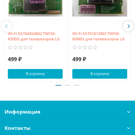
Wi-Fi EAT64454802 TWCM-
Wi-Fi EAT61813903 TWFM-
K505D для телевизоров LG
B006D для телевизоров LG
499 ₽
499 ₽
В корзину
В корзину
Информация
Контакты