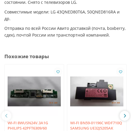
состоянии. Снято с телевизоров LG.
Совместимые модели: LG 43QNED80T6A, 50QNED816RA и
др.
Отправка по всей России Авито доставкой (почта, boxberry,
сдек), почтой России или транспортной компанией.
Похожие товары
WI-FI 8WUSN24V.3A1G
WI-FI BN59-01196C WDF710Q
PHILIPS 42PFT6309/60
SAMSUNG UE32J5205AK