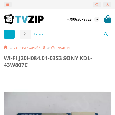
+79063078725
Запчасти для ЖК ТВ
Wifi модули
WI-FI J20H084.01-03S3 SONY KDL-
43W807C