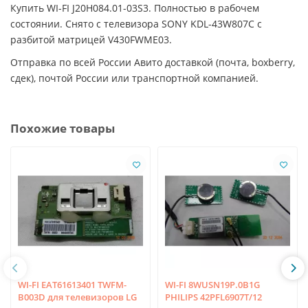
Купить WI-FI J20H084.01-03S3. Полностью в рабочем
состоянии. Снято с телевизора SONY KDL-43W807C с
разбитой матрицей V430FWME03.
Отправка по всей России Авито доставкой (почта, boxberry,
сдек), почтой России или транспортной компанией.
Похожие товары
WI-FI EAT61613401 TWFM-
WI-FI 8WUSN19P.0B1G
B003D для телевизоров LG
PHILIPS 42PFL6907T/12