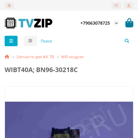
+79063078725
Запчасти для ЖК ТВ
Wifi модули
WIBT40A; BN96-30218C