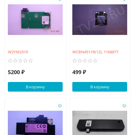
W2YM2510
WCBN4511R(12); 1168877
5200 ₽
499 ₽
В корзину
В корзину