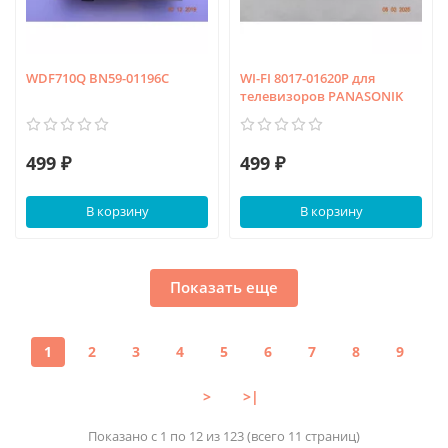
WDF710Q BN59-01196C
WI-FI 8017-01620P для
телевизоров PANASONIK
499 ₽
499 ₽
В корзину
В корзину
Показать еще
1
2
3
4
5
6
7
8
9
>
>|
Показано с 1 по 12 из 123 (всего 11 страниц)