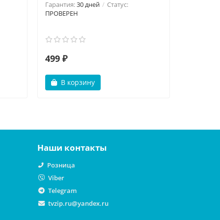
Гарантия:
30 дней
Статус:
ПРОВЕРЕН
Гарантия:
ПРОВЕРЕ
499 ₽
3000 ₽
В корзину
В ко
Наши контакты
Розница
Viber
Telegram
tvzip.ru@yandex.ru