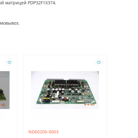
ой матрицей PDP32F1X374.
амовывоз.
ND60200-0003
TNPA5796
PR65ST60