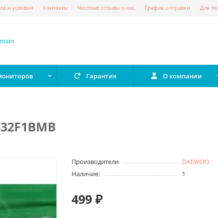
ла и условия
Контакты
Честные отзывы о нас
График отправки
Для по
 мониторов
Гарантия
О компании
-32F1BMB
Производители
DAEWOO
Наличие:
1
499 ₽