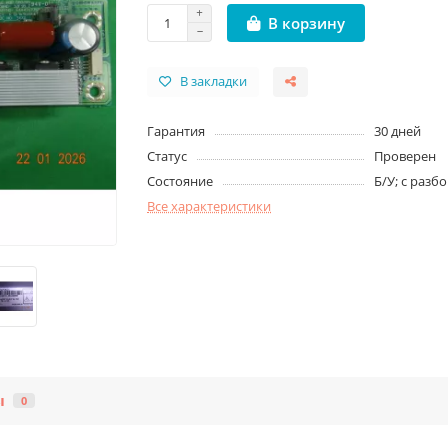
В корзину
В закладки
Гарантия
30 дней
Статус
Проверен
Состояние
Б/У; с разб
Все характеристики
ы
0