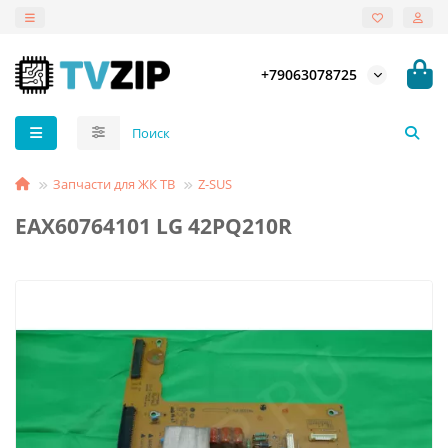
+79063078725
Запчасти для ЖК ТВ
Z-SUS
EAX60764101 LG 42PQ210R