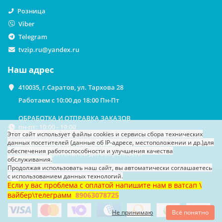
Розница
Viber
Telegram
tvzip.ru@yandex.ru
Наш адрес
410035, г.Саратов, ул. Тархова 28
Работаем с 10:00 до 18:00 Пн-Пт
ОБРАБОТКА И ОТПРАВКА ЗАКАЗОВ
пн-пт: 10:00 - 19:00
Этот сайт использует файлы cookies
и сервисы сбора технических
данных посетителей (данные об IP-адресе, местоположении и др.)
для
ВЫДАЧА ЗАКАЗОВ НА САМОВЫВОЗ
обеспечения работоспособности и улучшения качества
По предварительной договоренности
обслуживания.
Продолжая использовать наш сайт, вы автоматически соглашаетесь
с использованием данных технологий.
Если у вас проблема с оплатой напишите нам в ватсап \
вайбер\телеграмм
89063078725
Не принимаю
Всё понятно