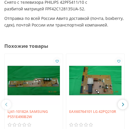
Снято с телевизора PHILIPS 42PF5411/10 с
разбитой матрицей FPF42C128135UA-52.
Отправка по всей России Авито доставкой (почта, boxberry,
сдек), почтой России или транспортной компанией.
Похожие товары
LJ41-10182A SAMSUNG
EAX60764101 LG 42PQ210R
PS51E490B2W