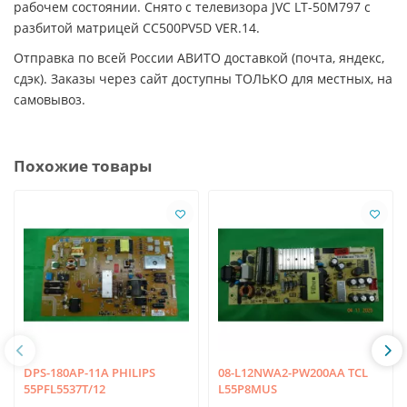
рабочем состоянии. Снято с телевизора JVC LT-50M797 с
разбитой матрицей CC500PV5D VER.14.
Отправка по всей России АВИТО доставкой (почта, яндекс,
сдэк). Заказы через сайт доступны ТОЛЬКО для местных, на
самовывоз.
Похожие товары
DPS-180AP-11A PHILIPS
08-L12NWA2-PW200AA TCL
55PFL5537T/12
L55P8MUS